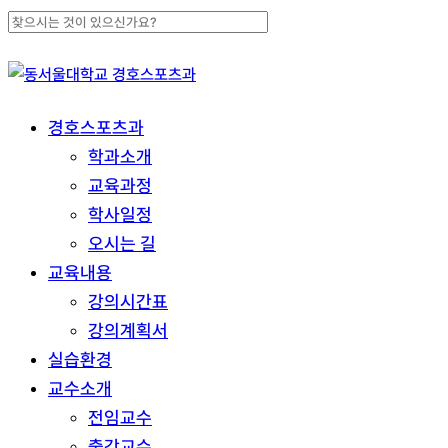
Skip
to
Close
main
Search
content
search
Menu
경호스포츠과
학과소개
교육과정
학사일정
오시는 길
교육내용
강의시간표
강의계획서
실습환경
교수소개
전임교수
출강교수