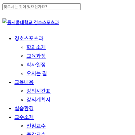
Skip
to
Close
main
Search
content
search
Menu
경호스포츠과
학과소개
교육과정
학사일정
오시는 길
교육내용
강의시간표
강의계획서
실습환경
교수소개
전임교수
출강교수