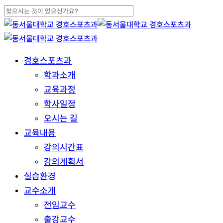
Skip
to
Close
main
Search
content
search
Menu
경호스포츠과
학과소개
교육과정
학사일정
오시는 길
교육내용
강의시간표
강의계획서
실습환경
교수소개
전임교수
출강교수