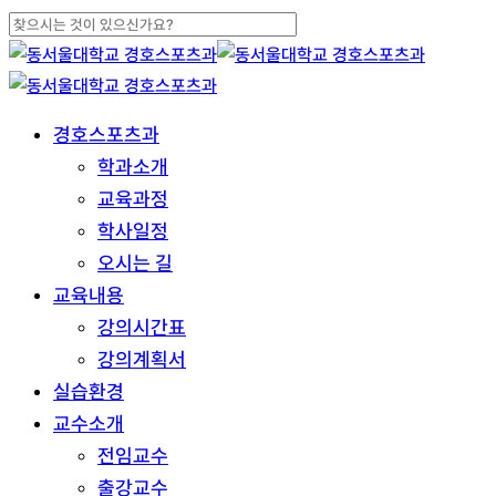
Skip
to
Close
main
Search
content
search
Menu
경호스포츠과
학과소개
교육과정
학사일정
오시는 길
교육내용
강의시간표
강의계획서
실습환경
교수소개
전임교수
출강교수