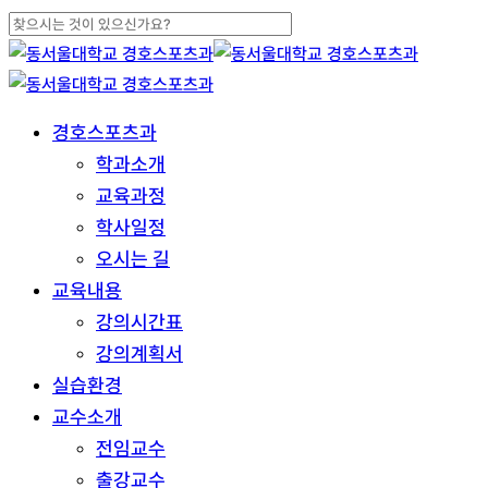
Skip
to
Close
main
Search
content
search
Menu
경호스포츠과
학과소개
교육과정
학사일정
오시는 길
교육내용
강의시간표
강의계획서
실습환경
교수소개
전임교수
출강교수