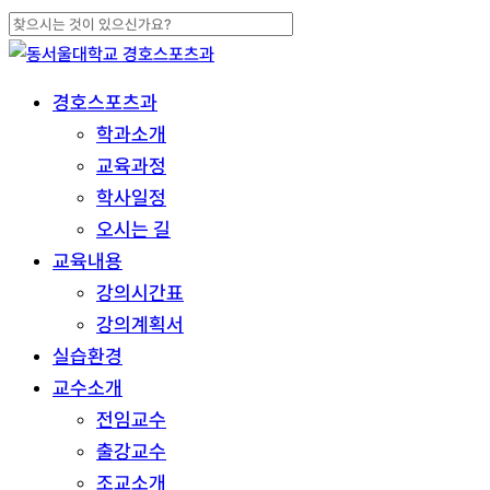
Skip
to
Close
main
Search
search
Menu
경호스포츠과
content
학과소개
교육과정
학사일정
오시는 길
교육내용
강의시간표
강의계획서
실습환경
교수소개
전임교수
출강교수
조교소개